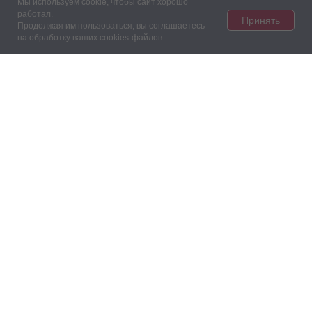
Мы используем cookie, чтобы сайт хорошо
работал.
Принять
Продолжая им пользоваться, вы соглашаетесь
на обработку ваших cookies‑файлов.