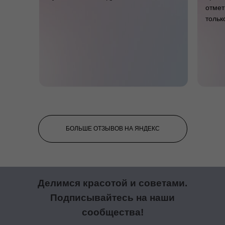
отмет
тольк
БОЛЬШЕ ОТЗЫВОВ НА ЯНДЕКС
Делимся красотой и советами.
Подписывайтесь на наши
сообщества!