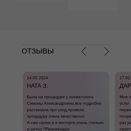
ОТЗЫВЫ
14.02.2024
17.02
НАТА З.
ДАР
Была на процедуре у косметолога
Моя л
Симоны Александровны,все подробно
услуг
рассказала про уход,провела
переж
процедуру очень качественно.
понра
А сам салон,я в восторге,очень стильно
раз у
и уютно !!Рекомендую
прият