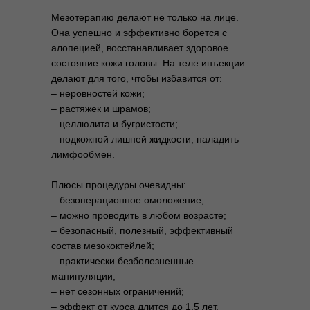
Мезотерапию делают не только на лице.
Она успешно и эффективно борется с
алопецией, восстанавливает здоровое
состояние кожи головы. На теле инъекции
делают для того, чтобы избавится от:
– неровностей кожи;
– растяжек и шрамов;
– целлюлита и бугристости;
– подкожной лишней жидкости, наладить
лимфообмен.
Плюсы процедуры очевидны:
– безоперационное омоложение;
– можно проводить в любом возрасте;
– безопасный, полезный, эффективный
состав мезококтейлей;
– практически безболезненные
манипуляции;
– нет сезонных ограничений;
– эффект от курса длится до 1,5 лет.